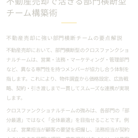
不動産売却で活きる部門横断型
の関係性
チーム構築術
不動産売却で求められる協働体制の作り方
クロスファンクショナルな協働がもたらす組織
改革
不動産売却に強い部門横断チームの要点解説
不動産売却改革に活きるクロスファンクシ
不動産売却において、部門横断型のクロスファンクショ
ョナル協働
ナルチームは、営業・法務・マーケティング・管理部門
クロスファンクショナルチームで変わる業
など、異なる専門性を持つメンバーが協力し合う体制を
務効率
指します。これにより、物件調査から価格設定、広告戦
不動産売却成功事例に学ぶ組織変革のヒン
略、契約・引き渡しまで一貫してスムーズな連携が実現
ト
します。
クロスファンクショナルな協働が挑む課題
クロスファンクショナルチームの強みは、各部門の「部
と解決策
分最適」ではなく「全体最適」を目指せることです。例
不動産売却における組織横断のメリットと
えば、営業担当が顧客の要望を把握し、法務担当が契約
注意点