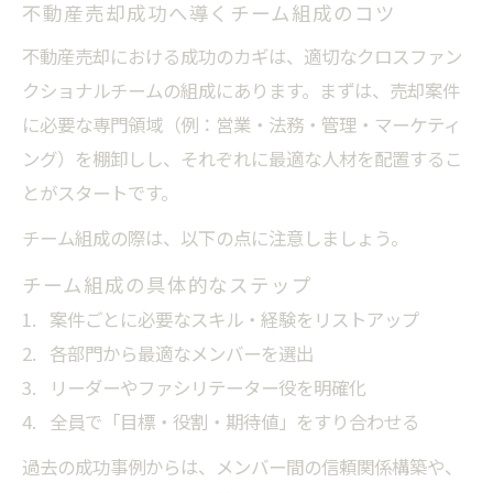
と実務例
不動産売却成功へ導くチーム組成のコツ
不動産売却現場での英語表現応用術
不動産売却における成功のカギは、適切なクロスファン
クロスファンクショナルのニュアンスと日
クショナルチームの組成にあります。まずは、売却案件
本独自の意味
に必要な専門領域（例：営業・法務・管理・マーケティ
全体最適を実現する不動産売却の協働ノウハウ
ング）を棚卸しし、それぞれに最適な人材を配置するこ
不動産売却における全体最適の進め方と協
とがスタートです。
働術
チーム組成の際は、以下の点に注意しましょう。
クロスファンクショナルチームで実現する
チーム組成の具体的なステップ
全体最適
案件ごとに必要なスキル・経験をリストアップ
不動産売却に役立つ協働ノウハウの実践例
各部門から最適なメンバーを選出
全社横断で進める不動産売却のメリット
リーダーやファシリテーター役を明確化
クロスファンクショナルな協働で成果を上
全員で「目標・役割・期待値」をすり合わせる
げる方法
過去の成功事例からは、メンバー間の信頼関係構築や、