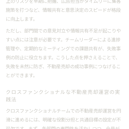
上のリスクを早期に把握、広告担当がタイムリーに集客
成功事例に学ぶ不動産売却の新しい進め方
施策を打つなど、情報共有と意思決定のスピードが格段
に向上します。
クロスファンクショナルチームの不動産売
却成功事例集
ただし、部門間での意見対立や情報共有不足が起こりや
実践から学ぶクロスファンクショナルな不
すい点には注意が必要です。チームリーダーによる進捗
動産売却
管理や、定期的なミーティングでの課題共有が、失敗事
例の防止に役立ちます。こうした点を押さえることで、
不動産売却現場でのチーム運営ポイント
失敗を未然に防ぎ、不動産売却の成功事例につなげるこ
クロスファンクショナルチーム失敗から得
とができます。
る教訓
不動産売却事例にみる部門連携の工夫
クロスファンクショナルな不動産売却運営の実
タスクフォースとクロスファンクショナルの違
践法
い整理
クロスファンクショナルチームでの不動産売却運営を円
不動産売却に見るタスクフォースとチーム
滑に進めるには、明確な役割分担と共通目標の設定が不
の違い
可欠です。まず、各部門の専門性を活かしつつ、全員が