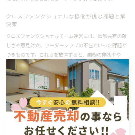
クロスファンクショナルな協働が挑む課題と解
決策
クロスファンクショナルチーム運営には、情報共有の難
しさや意見対立、リーダーシップの不在といった課題が
つきものです。これらを放置すると、業務の非効率や
「クロスファンクショナル チーム 失敗」につながる恐れ
があります。
解決策として、まず「共通目標」の明確化が重要です。
全員が達成すべきゴールを共有することで、部門間の利
害対立を減らします。次に、「ファシリテーター」役を
設け、会議進行や意見調整を担うことで、円滑なコミュ
ニケーションが実現します。