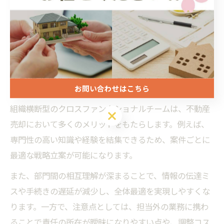
また、デジタルツールによる情報共有の仕組み化や、定
期的な振り返りを実施することで、継続的なチーム改善
が可能です。これらは「クロスファンクショナル 組織」
運営の基本と言えるでしょう。
不動産売却における組織横断のメリットと注意
お問い合わせはこちら
点
組織横断型のクロスファンクショナルチームは、不動産
お問い合わせはこちら
売却において多くのメリットをもたらします。例えば、
専門性の高い知識や経験を結集できるため、案件ごとに
最適な戦略立案が可能になります。
また、部門間の相互理解が深まることで、情報の伝達ミ
スや手続きの遅延が減少し、全体最適を実現しやすくな
ります。一方で、注意点としては、担当外の業務に携わ
ることで責任の所在が曖昧になりやすい点や、調整コス