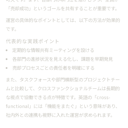
クロスファンクショナルチームとタスクフ
「売却成功」というゴールを共有することが重要です。
ォースの特徴比較
運営の具体的なポイントとしては、以下の方法が効果的
不動産売却現場での使い分けポイント解説
です。
クロスファンクショナル組織とタスクフォ
代表的な実践ポイント
ースの相互活用法
定期的な情報共有ミーティングを設ける
不動産売却推進に最適な組織体制の考え方
各部門の進捗状況を見える化し、課題を早期発見
クロスファンクショナルチームの英語表現と日
売却プロセスごとの責任者を明確にする
本での意味
また、タスクフォースや部門横断型のプロジェクトチー
クロスファンクショナルチームの英語表現
ムと比較して、クロスファンクショナルチームは長期的
を正しく理解
な視点で協働できる点が特徴です。英語の「cross-
不動産売却で使えるクロスファンクショナ
functional」には「機能をまたぐ」という意味があり、
ルの日本語解説
社内外との連携も視野に入れた運営が求められます。
クロスファンクショナルチームの言い換え