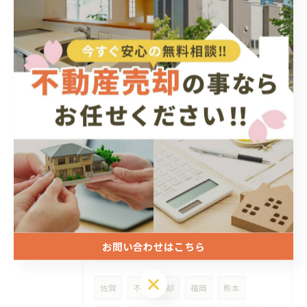
【遠賀郡水巻町高尾台】
2025/11/22
2025/10/21
任意売却案件
お問い合わせはこちら
タグ
Tags
お問い合わせはこちら
佐賀
不動産売却
福岡
熊本